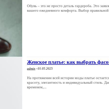
Обувь – это не просто деталь гардероба. Это заявл
вашего ежедневного комфорта. Выбор правильной 
Женское платье: как выбрать фасо
admin
-
01.05.2025
На протяжении всей истории моды платье остает
красоту, элегантность и индивидуальный стиль. 
временем,...