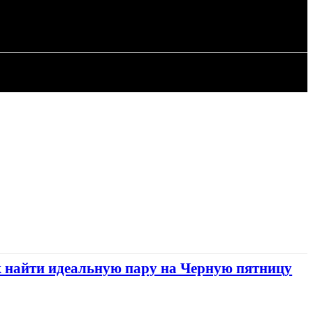
ИЯ
СТАТЬИ
к найти идеальную пару на Черную пятницу