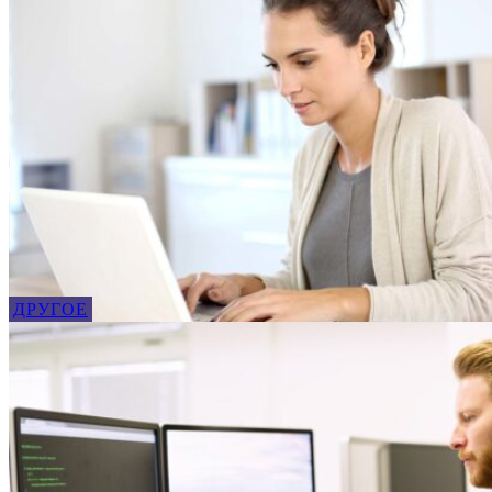
ДРУГОЕ