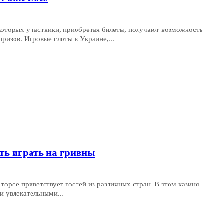
 которых участники, приобретая билеты, получают возможность
призов. Игровые слоты в Украине,...
ть играть на гривны
оторое приветствует гостей из различных стран. В этом казино
 увлекательными...