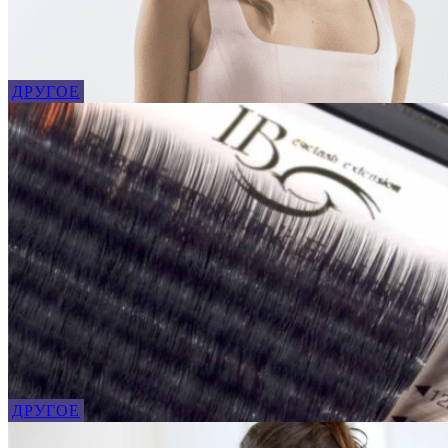
ДРУГОЕ
ДРУГОЕ