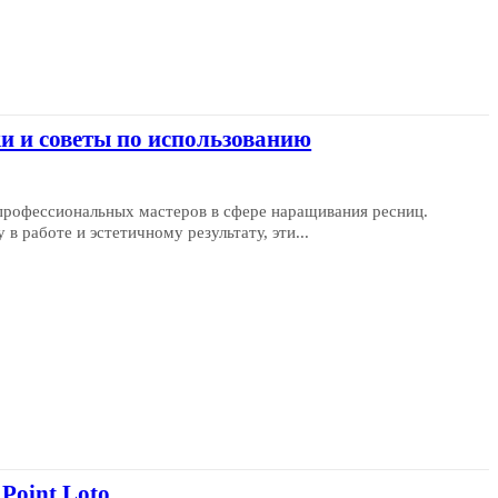
и и советы по использованию
 профессиональных мастеров в сфере наращивания ресниц.
в работе и эстетичному результату, эти...
Point Loto