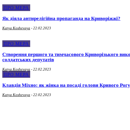
ПРО МЕРА
Як діяла антирелігійна пропаганда на Криворіжжі?
Katya Koshevaya
-
22.02.2023
ПРО МЕРА
Створення першого та тимчасового Криворізького вик
солдатських депутатів
Katya Koshevaya
-
22.02.2023
ПРО МЕРА
Клавдія Міхно: як жінка на посаді голови Кривого Рогу
Katya Koshevaya
-
22.02.2023