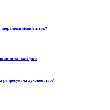
т дюралюмінієвий літак?
причини та наслідки
а репресувала духовенство?