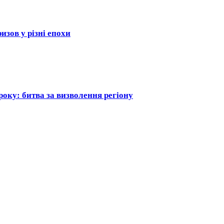
изов у різні епохи
оку: битва за визволення регіону