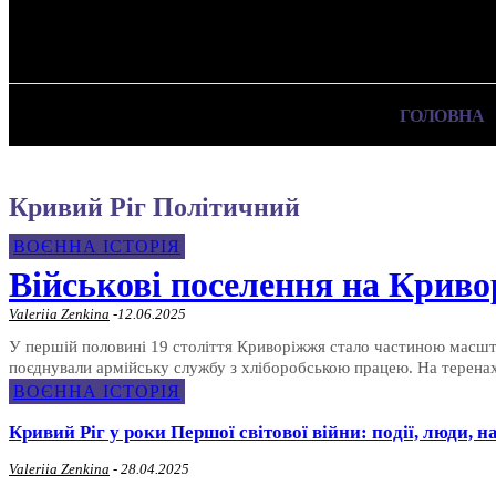
✓ KRYVYI RIH
Вівторок, 14 Липня, 2026
ГОЛОВНА
Кривий Ріг Політичний
ВОЄННА ІСТОРІЯ
Військові поселення на Криво
Valeriia Zenkina
-
12.06.2025
У першій половині 19 століття Криворіжжя стало частиною масшта
поєднували армійську службу з хліборобською працею. На теренах
ВОЄННА ІСТОРІЯ
Кривий Ріг у роки Першої світової війни: події, люди, н
Valeriia Zenkina
-
28.04.2025