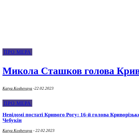
Про Мера Крив
ПРО МЕРА
Микола Сташков голова Криворі
Katya Koshevaya
-
22.02.2023
ПРО МЕРА
Невідомі постаті Кривого Рогу: 16-й голова Криворізьк
Чебукін
Katya Koshevaya
-
22.02.2023