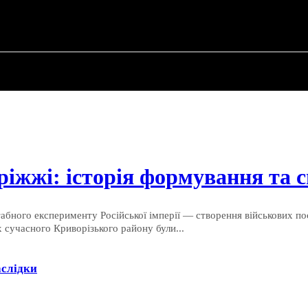
 ✗
ПРО ПОЛІТИКУ
ПРО МЕРА
ВОЄННА ІСТО
ріжжі: історія формування та
бного експерименту Російської імперії — створення військових пос
 сучасного Криворізького району були...
аслідки