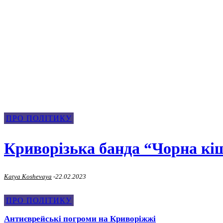
Про Політику
ПРО ПОЛІТИКУ
Криворізька банда “Чорна кі
Katya Koshevaya
-
22.02.2023
ПРО ПОЛІТИКУ
Антиєврейські погроми на Криворіжжі