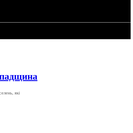
РІЯ
СТАТТІ
 спадщина
елень, які