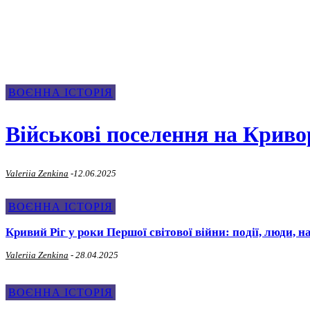
Воєнна Історія
ВОЄННА ІСТОРІЯ
Військові поселення на Криво
Valeriia Zenkina
-
12.06.2025
ВОЄННА ІСТОРІЯ
Кривий Ріг у роки Першої світової війни: події, люди, н
Valeriia Zenkina
-
28.04.2025
ВОЄННА ІСТОРІЯ