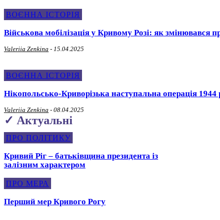
ВОЄННА ІСТОРІЯ
Військова мобілізація у Кривому Розі: як змінювався пр
Valeriia Zenkina
-
15.04.2025
ВОЄННА ІСТОРІЯ
Нікопольсько-Криворізька наступальна операція 1944 р
Valeriia Zenkina
-
08.04.2025
✓ Актуальні
ПРО ПОЛІТИКУ
Кривий Ріг – батьківщина президента із
залізним характером
ПРО МЕРА
Перший мер Кривого Рогу