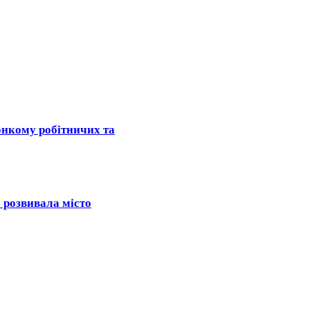
онкому робітничих та
 розвивала місто