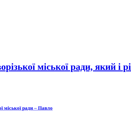
ого Рога
зької міської ради, який і рі
ої міської ради – Павло