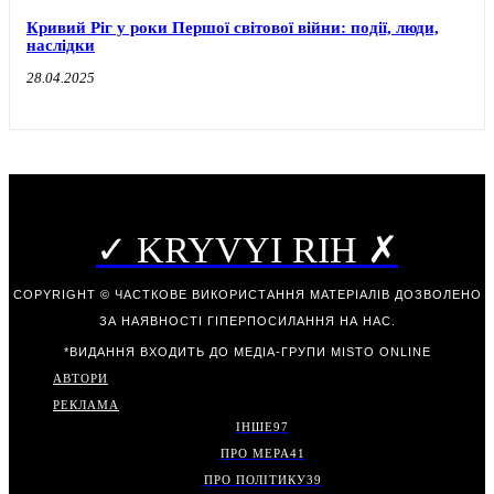
Кривий Ріг у роки Першої світової війни: події, люди,
наслідки
28.04.2025
✓ KRYVYI RIH ✗
COPYRIGHT © ЧАСТКОВЕ ВИКОРИСТАННЯ МАТЕРІАЛІВ ДОЗВОЛЕНО
ЗА НАЯВНОСТІ ГІПЕРПОСИЛАННЯ НА НАС.
*ВИДАННЯ ВХОДИТЬ ДО МЕДІА-ГРУПИ
MISTO ONLINE
АВТОРИ
РЕКЛАМА
ІНШЕ
97
ПРО МЕРА
41
ПРО ПОЛІТИКУ
39