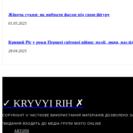
Жіноча сукня: як вибрати фасон під свою фігуру
01.05.2025
Кривий Ріг у роки Першої світової війни: події, люди, наслі
28.04.2025
✓ KRYVYI RIH ✗
COPYRIGHT © ЧАСТКОВЕ ВИКОРИСТАННЯ МАТЕРІАЛІВ ДОЗВОЛЕНО З
*ВИДАННЯ ВХОДИТЬ ДО МЕДІА-ГРУПИ
MISTO ONLINE
АВТОРИ