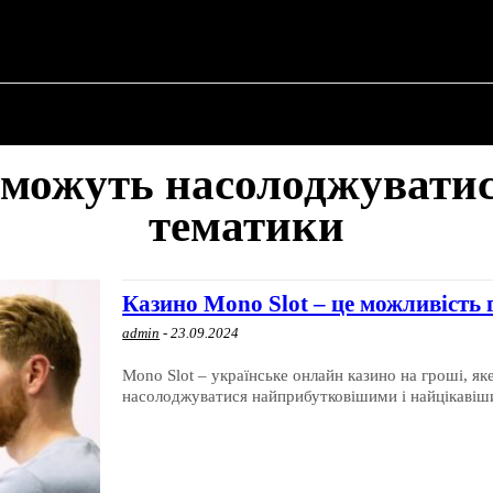
 ✗
ПРО ПОЛІТИКУ
ПРО МЕРА
ВОЄННА ІСТО
 можуть насолоджуватис
тематики
Казино Mono Slot – це можливість 
admin
-
23.09.2024
Mono Slot – українське онлайн казино на гроші, яке
насолоджуватися найприбутковішими і найцікавіши