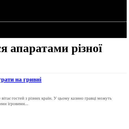
РІЯ
СТАТТІ
я апаратами різної
грати на гривні
 вітає гостей з різних країн. У цьому казино гравці можуть
ми ігровими...