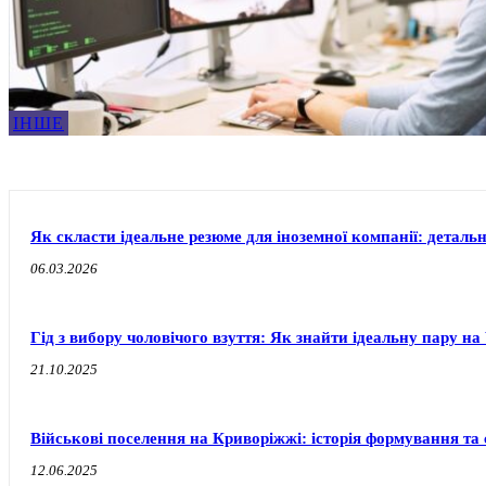
ІНШЕ
Як скласти ідеальне резюме для іноземної компанії: деталь
06.03.2026
Гід з вибору чоловічого взуття: Як знайти ідеальну пару 
21.10.2025
Військові поселення на Криворіжжі: історія формування т
12.06.2025