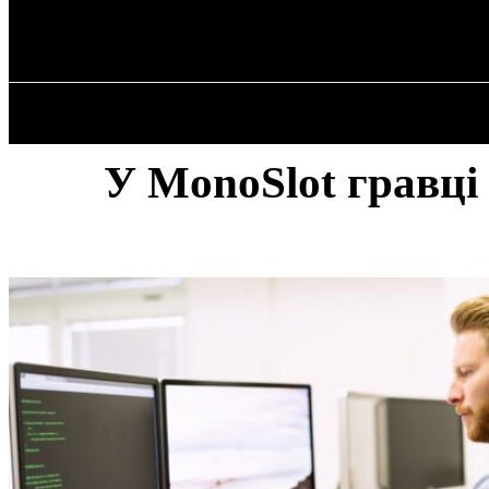
✓ KRYVYI RIH
Субота, 8 Серпня, 2026
ГОЛОВНА
У MonoSlot гравці