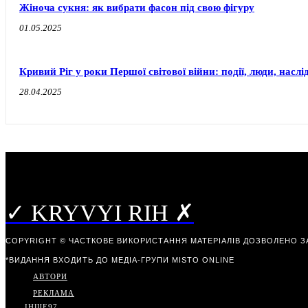
Жіноча сукня: як вибрати фасон під свою фігуру
01.05.2025
Кривий Ріг у роки Першої світової війни: події, люди, наслі
28.04.2025
✓ KRYVYI RIH ✗
COPYRIGHT © ЧАСТКОВЕ ВИКОРИСТАННЯ МАТЕРІАЛІВ ДОЗВОЛЕНО З
*ВИДАННЯ ВХОДИТЬ ДО МЕДІА-ГРУПИ
MISTO ONLINE
АВТОРИ
РЕКЛАМА
ІНШЕ
97