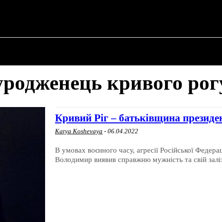
 ✗
ПРО ПОЛІТИКУ
ПРО МЕРА
ВОЄННА ІСТО
уродженець кривого рог
Кривий Ріг – батьківщина президен
Katya Koshevaya
-
06.04.2022
В умовах воєнного часу, агресії Російської Федера
Володимир виявив справжню мужність та свій заліз