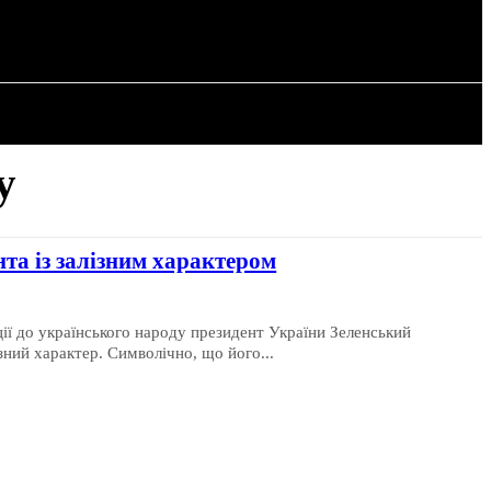
РІЯ
СТАТТІ
у
та із залізним характером
ції до українського народу президент України Зеленський
ний характер. Символічно, що його...