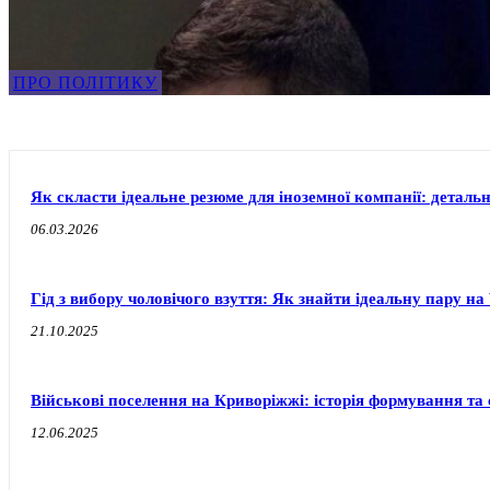
ПРО ПОЛІТИКУ
Як скласти ідеальне резюме для іноземної компанії: деталь
06.03.2026
Гід з вибору чоловічого взуття: Як знайти ідеальну пару 
21.10.2025
Військові поселення на Криворіжжі: історія формування т
12.06.2025