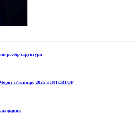
ний розбір структури
на Чорну п’ятницю 2025 в INTERTOP
а спадщина