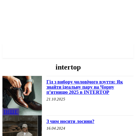
✓ KRYVYI RIH ✗
intertop
Гід з вибору чоловічого взуття: Як
знайти ідеальну пару на Чорну
п’ятницю 2025 в INTERTOP
21.10.2025
ІНШЕ
З чим носити лосини?
16.04.2024