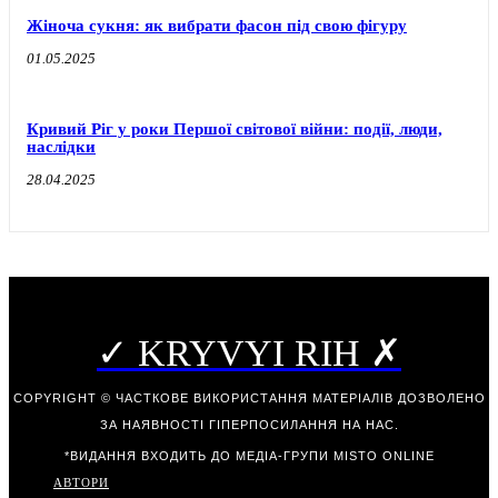
Жіноча сукня: як вибрати фасон під свою фігуру
01.05.2025
Кривий Ріг у роки Першої світової війни: події, люди,
наслідки
28.04.2025
✓ KRYVYI RIH ✗
COPYRIGHT © ЧАСТКОВЕ ВИКОРИСТАННЯ МАТЕРІАЛІВ ДОЗВОЛЕНО
ЗА НАЯВНОСТІ ГІПЕРПОСИЛАННЯ НА НАС.
*ВИДАННЯ ВХОДИТЬ ДО МЕДІА-ГРУПИ
MISTO ONLINE
АВТОРИ