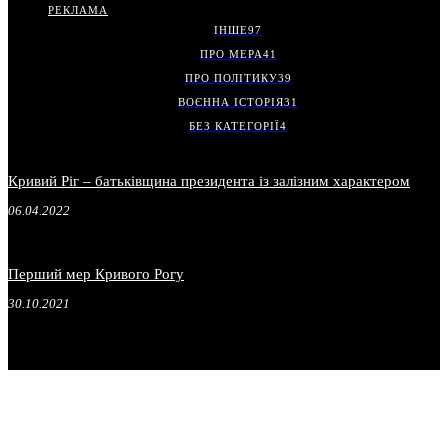
РЕКЛАМА
ІНШЕ
97
ПРО МЕРА
41
ПРО ПОЛІТИКУ
39
ВОЄННА ІСТОРІЯ
31
БЕЗ КАТЕГОРІЇ
4
Кривий Ріг – батьківщина президента із залізним характером
06.04.2022
Перший мер Кривого Рогу
30.10.2021
.
.
.