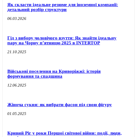
Як скласти ідеальне резюме для іноземної компанії:
детальний розбір структури
06.03.2026
Гід з вибору чоловічого взуття: Як знайти ідеальну
пару на Чорну п’ятницю 2025 в INTERTOP
21.10.2025
Військові поселення на Криворіжжі: історія
формування та спадщина
12.06.2025
Жіноча сукня: як вибрати фасон під свою фігуру
01.05.2025
Кривий Ріг у роки Першої світової війни: події, люди,