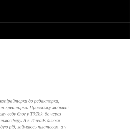
ИЯ
СТАТЬИ
 копірайтерки до редакторки,
ент-креаторка. Проводжу мобільні
 веду блог у TikTok, де через
атмосферу. А в Threads ділюся
дую рід, займаюсь пілатесом, а у