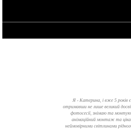
✓ KRYVYI RIH
Суббота, 8 августа, 2026
ГЛАВНАЯ
Я - Катерина, і вже 5 років
отримавши не лише великий досві
фотосесії, знімаю та монтую 
анімаційний монтаж та цікаву
неймовірними світлинами рідного