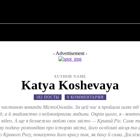
 ✗
О ПОЛИТИКЕ
О МЭРЕ
ВОЕННАЯ ИСТОР
- Advertisement -
AUTHOR NAME
Katya Koshevaya
182 ПОСТЫ
0 КОММЕНТАРИИ
 є частиною команди МістоОнлайн. За цей час я пройшла шлях від
д, а й знайомство з неймовірними людьми. Окрім цього, я - конт
відео. А ще я безмежно люблю своє місто — Кривий Ріг. Саме тому
 подачу розповідаю про історію міста, його особливі місця та 
 Кривого Рогу, показуючи його красу так, як бачу її сама. Досліж