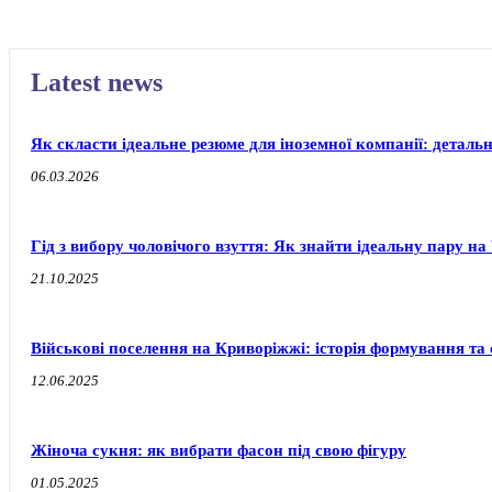
Latest news
Як скласти ідеальне резюме для іноземної компанії: деталь
06.03.2026
Гід з вибору чоловічого взуття: Як знайти ідеальну пару 
21.10.2025
Військові поселення на Криворіжжі: історія формування т
12.06.2025
Жіноча сукня: як вибрати фасон під свою фігуру
01.05.2025