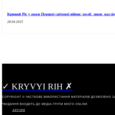
Кривий Ріг у роки Першої світової війни: події, люди, наслі
28.04.2025
✓ KRYVYI RIH ✗
COPYRIGHT © ЧАСТКОВЕ ВИКОРИСТАННЯ МАТЕРІАЛІВ ДОЗВОЛЕНО З
*ВИДАННЯ ВХОДИТЬ ДО МЕДІА-ГРУПИ
MISTO ONLINE
АВТОРИ