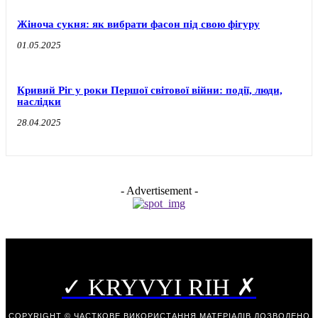
Жіноча сукня: як вибрати фасон під свою фігуру
01.05.2025
Кривий Ріг у роки Першої світової війни: події, люди,
наслідки
28.04.2025
- Advertisement -
✓ KRYVYI RIH ✗
COPYRIGHT © ЧАСТКОВЕ ВИКОРИСТАННЯ МАТЕРІАЛІВ ДОЗВОЛЕНО