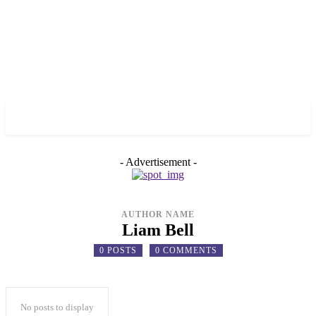
✓ KRYVYI RIH ✗
- Advertisement -
AUTHOR NAME
Liam Bell
0 POSTS
0 COMMENTS
No posts to display