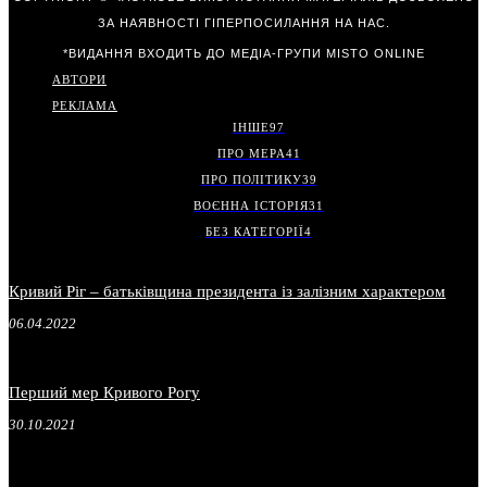
ЗА НАЯВНОСТІ ГІПЕРПОСИЛАННЯ НА НАС.
*ВИДАННЯ ВХОДИТЬ ДО МЕДІА-ГРУПИ
MISTO ONLINE
АВТОРИ
РЕКЛАМА
ІНШЕ
97
ПРО МЕРА
41
ПРО ПОЛІТИКУ
39
ВОЄННА ІСТОРІЯ
31
БЕЗ КАТЕГОРІЇ
4
Кривий Ріг – батьківщина президента із залізним характером
06.04.2022
Перший мер Кривого Рогу
30.10.2021