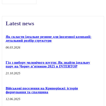
Latest news
Як скласти ідеальне резюме для іноземної компанії:
детальний розбір структури
06.03.2026
Гід з вибору чоловічого взуття: Як знайти ідеальну
пару на Чорну п’ятницю 2025 в INTERTOP
21.10.2025
Військові поселення на Криворіжжі: історія
формування та спадщина
12.06.2025