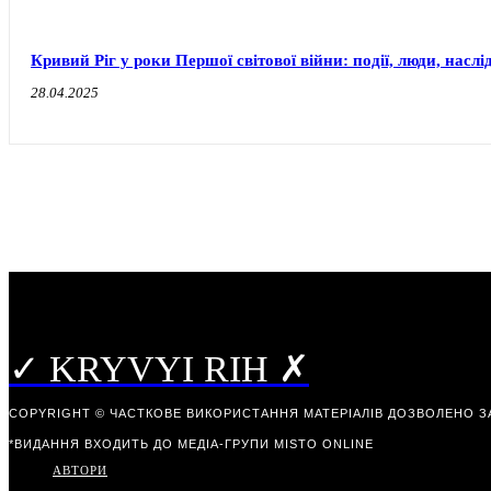
Кривий Ріг у роки Першої світової війни: події, люди, наслі
28.04.2025
✓ KRYVYI RIH ✗
COPYRIGHT © ЧАСТКОВЕ ВИКОРИСТАННЯ МАТЕРІАЛІВ ДОЗВОЛЕНО З
*ВИДАННЯ ВХОДИТЬ ДО МЕДІА-ГРУПИ
MISTO ONLINE
АВТОРИ