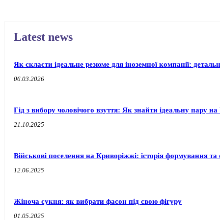
Latest news
Як скласти ідеальне резюме для іноземної компанії: деталь
06.03.2026
Гід з вибору чоловічого взуття: Як знайти ідеальну пару 
21.10.2025
Військові поселення на Криворіжжі: історія формування т
12.06.2025
Жіноча сукня: як вибрати фасон під свою фігуру
01.05.2025