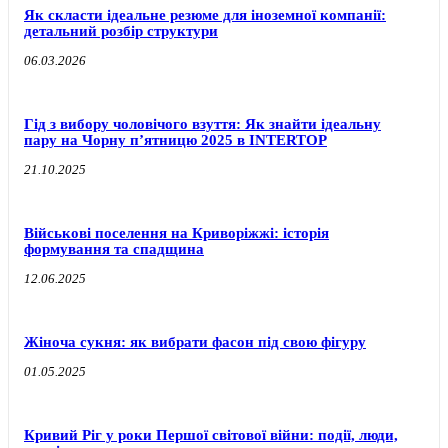
Як скласти ідеальне резюме для іноземної компанії:
детальний розбір структури
06.03.2026
Гід з вибору чоловічого взуття: Як знайти ідеальну
пару на Чорну п’ятницю 2025 в INTERTOP
21.10.2025
Військові поселення на Криворіжжі: історія
формування та спадщина
12.06.2025
Жіноча сукня: як вибрати фасон під свою фігуру
01.05.2025
Кривий Ріг у роки Першої світової війни: події, люди,