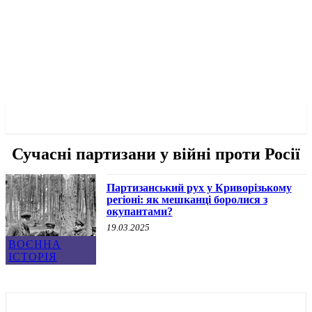
✓ KRYVYI RIH ✗
Сучасні партизани у війні проти Росії
Партизанський рух у Криворізькому
регіоні: як мешканці боролися з
окупантами?
19.03.2025
ВОЄННА
ІСТОРІЯ