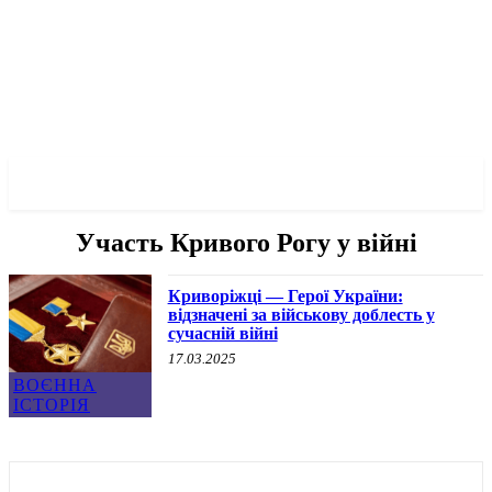
✓ KRYVYI RIH ✗
Участь Кривого Рогу у війні
Криворіжці — Герої України:
відзначені за військову доблесть у
сучасній війні
17.03.2025
ВОЄННА
ІСТОРІЯ