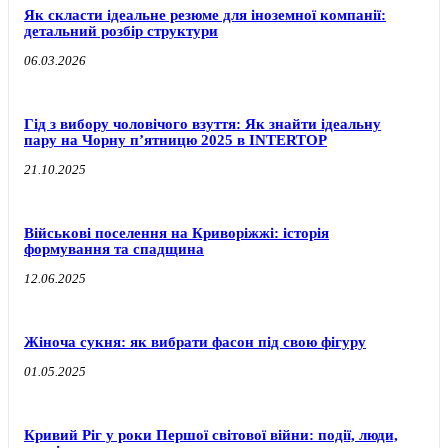
Як скласти ідеальне резюме для іноземної компанії:
детальний розбір структури
06.03.2026
Гід з вибору чоловічого взуття: Як знайти ідеальну
пару на Чорну п’ятницю 2025 в INTERTOP
21.10.2025
Військові поселення на Криворіжжі: історія
формування та спадщина
12.06.2025
Жіноча сукня: як вибрати фасон під свою фігуру
01.05.2025
Кривий Ріг у роки Першої світової війни: події, люди,