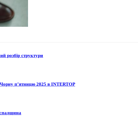
ний розбір структури
на Чорну п’ятницю 2025 в INTERTOP
а спадщина