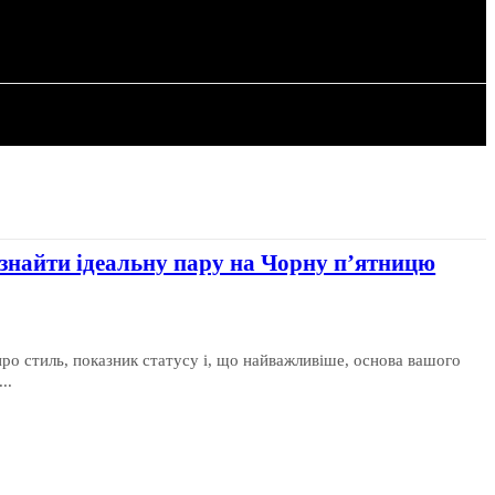
РІЯ
СТАТТІ
к знайти ідеальну пару на Чорну п’ятницю
про стиль, показник статусу і, що найважливіше, основа вашого
..