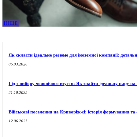
ІНШЕ
Як скласти ідеальне резюме для іноземної компанії: деталь
06.03.2026
Гід з вибору чоловічого взуття: Як знайти ідеальну пару 
21.10.2025
Військові поселення на Криворіжжі: історія формування т
12.06.2025