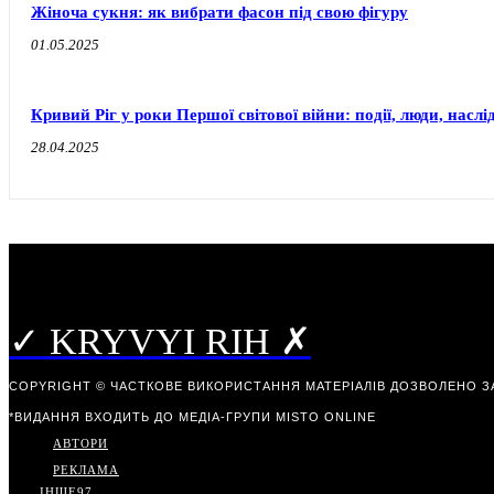
Жіноча сукня: як вибрати фасон під свою фігуру
01.05.2025
Кривий Ріг у роки Першої світової війни: події, люди, наслі
28.04.2025
✓ KRYVYI RIH ✗
COPYRIGHT © ЧАСТКОВЕ ВИКОРИСТАННЯ МАТЕРІАЛІВ ДОЗВОЛЕНО З
*ВИДАННЯ ВХОДИТЬ ДО МЕДІА-ГРУПИ
MISTO ONLINE
АВТОРИ
РЕКЛАМА
ІНШЕ
97