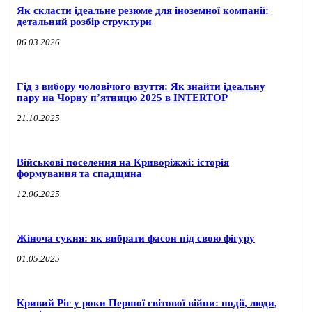
Як скласти ідеальне резюме для іноземної компанії:
детальний розбір структури
06.03.2026
Гід з вибору чоловічого взуття: Як знайти ідеальну
пару на Чорну п’ятницю 2025 в INTERTOP
21.10.2025
Військові поселення на Криворіжжі: історія
формування та спадщина
12.06.2025
Жіноча сукня: як вибрати фасон під свою фігуру
01.05.2025
Кривий Ріг у роки Першої світової війни: події, люди,