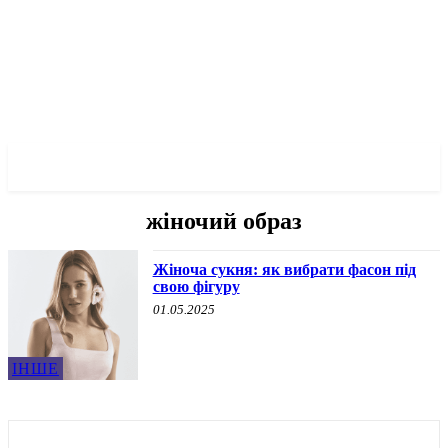
✓ KRYVYI RIH ✗
жіночий образ
Жіноча сукня: як вибрати фасон під
свою фігуру
01.05.2025
ІНШЕ