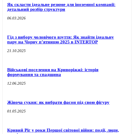
Як скласти ідеальне резюме для іноземної компанії:
детальний розбір структури
06.03.2026
Гід з вибору чоловічого взуття: Як знайти ідеальну
пару на Чорну п’ятницю 2025 в INTERTOP
21.10.2025
Військові поселення на Криворіжжі: історія
формування та спадщина
12.06.2025
Жіноча сукня: як вибрати фасон під свою фігуру
01.05.2025
Кривий Ріг у роки Першої світової війни: події, люди,