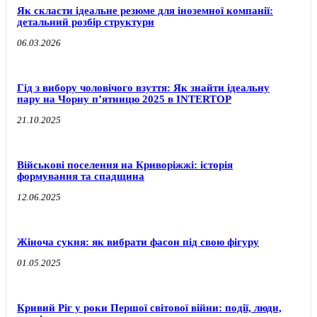
Як скласти ідеальне резюме для іноземної компанії:
детальний розбір структури
06.03.2026
Гід з вибору чоловічого взуття: Як знайти ідеальну
пару на Чорну п’ятницю 2025 в INTERTOP
21.10.2025
Військові поселення на Криворіжжі: історія
формування та спадщина
12.06.2025
Жіноча сукня: як вибрати фасон під свою фігуру
01.05.2025
Кривий Ріг у роки Першої світової війни: події, люди,