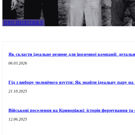
ПРО ПОЛІТИКУ
Як скласти ідеальне резюме для іноземної компанії: деталь
06.03.2026
Гід з вибору чоловічого взуття: Як знайти ідеальну пару 
21.10.2025
Військові поселення на Криворіжжі: історія формування т
12.06.2025