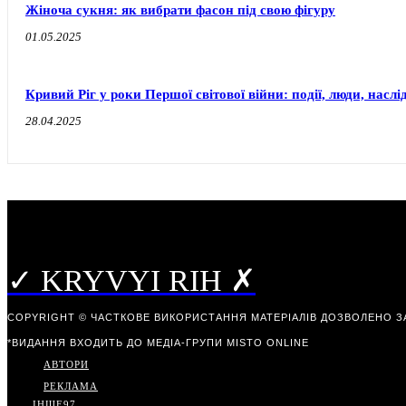
Жіноча сукня: як вибрати фасон під свою фігуру
01.05.2025
Кривий Ріг у роки Першої світової війни: події, люди, наслі
28.04.2025
✓ KRYVYI RIH ✗
COPYRIGHT © ЧАСТКОВЕ ВИКОРИСТАННЯ МАТЕРІАЛІВ ДОЗВОЛЕНО З
*ВИДАННЯ ВХОДИТЬ ДО МЕДІА-ГРУПИ
MISTO ONLINE
АВТОРИ
РЕКЛАМА
ІНШЕ
97