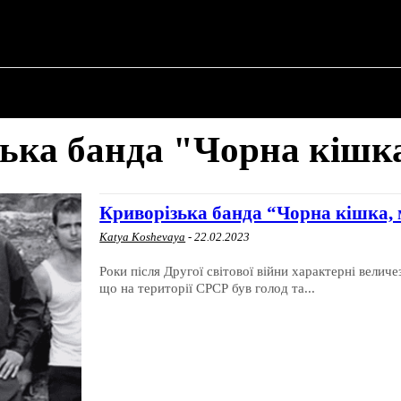
 ✗
ПРО ПОЛІТИКУ
ПРО МЕРА
ВОЄННА ІСТО
ька банда "Чорна кішк
Криворізька банда “Чорна кішка, 
Katya Koshevaya
-
22.02.2023
Роки після Другої світової війни характерні величе
що на території СРСР був голод та...