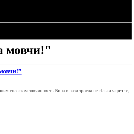
РІЯ
СТАТТІ
а мовчи!"
мовчи!”
зним сплеском злочинності. Вона в рази зросла не тільки через те,