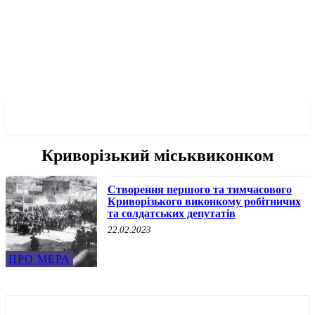
✓ KRYVYI RIH ✗
Криворізький міськвиконком
Створення першого та тимчасового
Криворізького виконкому робітничих
та солдатських депутатів
22.02.2023
ПРО МЕРА