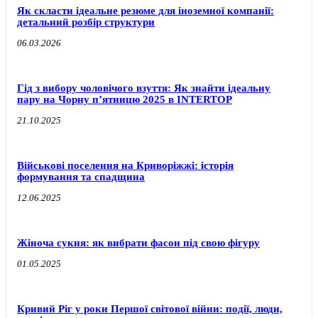
Як скласти ідеальне резюме для іноземної компанії:
детальний розбір структури
06.03.2026
Гід з вибору чоловічого взуття: Як знайти ідеальну
пару на Чорну п’ятницю 2025 в INTERTOP
21.10.2025
Військові поселення на Криворіжжі: історія
формування та спадщина
12.06.2025
Жіноча сукня: як вибрати фасон під свою фігуру
01.05.2025
Кривий Ріг у роки Першої світової війни: події, люди,