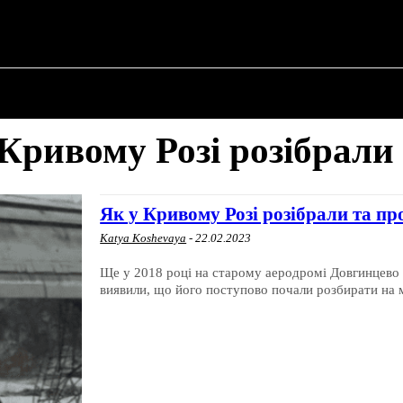
 ✗
ПРО ПОЛІТИКУ
ПРО МЕРА
ВОЄННА ІСТО
Кривому Розі розібрали
Як у Кривому Розі розібрали та п
Katya Koshevaya
-
22.02.2023
Ще у 2018 році на старому аеродромі Довгинцево з
виявили, що його поступово почали розбирати на 