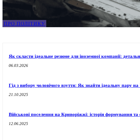
ПРО ПОЛІТИКУ
Як скласти ідеальне резюме для іноземної компанії: деталь
06.03.2026
Гід з вибору чоловічого взуття: Як знайти ідеальну пару 
21.10.2025
Військові поселення на Криворіжжі: історія формування т
12.06.2025