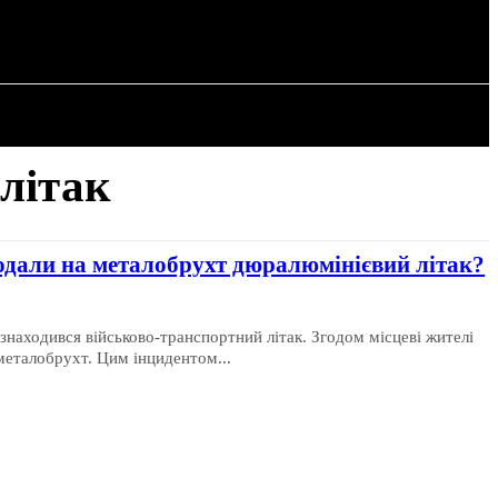
РІЯ
СТАТТІ
 літак
родали на металобрухт дюралюмінієвий літак?
находився військово-транспортний літак. Згодом місцеві жителі
металобрухт. Цим інцидентом...