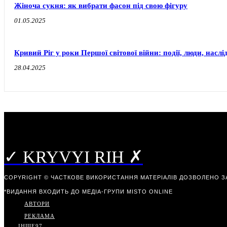
Жіноча сукня: як вибрати фасон під свою фігуру
01.05.2025
Кривий Ріг у роки Першої світової війни: події, люди, наслі
28.04.2025
✓ KRYVYI RIH ✗
COPYRIGHT © ЧАСТКОВЕ ВИКОРИСТАННЯ МАТЕРІАЛІВ ДОЗВОЛЕНО З
*ВИДАННЯ ВХОДИТЬ ДО МЕДІА-ГРУПИ
MISTO ONLINE
АВТОРИ
РЕКЛАМА
ІНШЕ
97