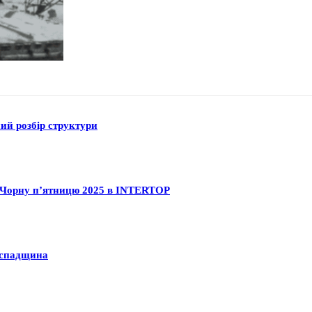
ний розбір структури
на Чорну п’ятницю 2025 в INTERTOP
а спадщина