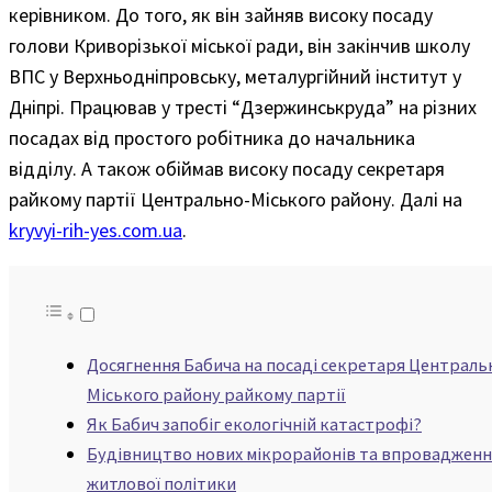
керівником. До того, як він зайняв високу посаду
голови Криворізької міської ради, він закінчив школу
ВПС у Верхньодніпровську, металургійний інститут у
Дніпрі. Працював у тресті “Дзержинськруда” на різних
посадах від простого робітника до начальника
відділу. А також обіймав високу посаду секретаря
райкому партії Центрально-Міського району. Далі на
kryvyi-rih-yes.com.ua
.
Досягнення Бабича на посаді секретаря Централь
Міського району райкому партії
Як Бабич запобіг екологічній катастрофі?
Будівництво нових мікрорайонів та впровадженн
житлової політики