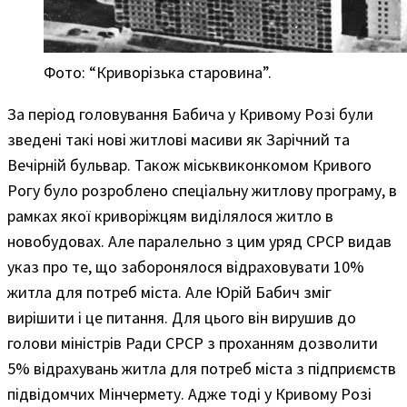
Фото: “Криворізька старовина”.
За період головування Бабича у Кривому Розі були
зведені такі нові житлові масиви як Зарічний та
Вечірній бульвар. Також міськвиконкомом Кривого
Рогу було розроблено спеціальну житлову програму, в
рамках якої криворіжцям виділялося житло в
новобудовах. Але паралельно з цим уряд СРСР видав
указ про те, що заборонялося відраховувати 10%
житла для потреб міста. Але Юрій Бабич зміг
вирішити і це питання. Для цього він вирушив до
голови міністрів Ради СРСР з проханням дозволити
5% відрахувань житла для потреб міста з підприємств
підвідомчих Мінчермету. Адже тоді у Кривому Розі