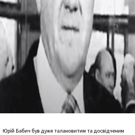
Юрій Бабич був дуже талановитим та досвідченим