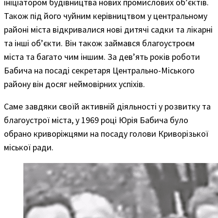
ініціатором будівництва нових промислових об’єктів.
Також під його чуйним керівництвом у центральному
районі міста відкривалися нові дитячі садки та лікарні
та інші об’єкти. Він також займався благоустроєм
міста та багато чим іншим. За дев’ять років роботи
Бабича на посаді секретаря Центрально-Міського
району він досяг неймовірних успіхів.
Саме завдяки своїй активній діяльності у розвитку та
благоустрої міста, у 1969 році Юрія Бабича було
обрано криворіжцями на посаду голови Криворізької
міської ради.