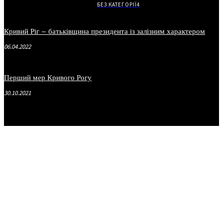
БЕЗ КАТЕГОРІЇ
4
Кривий Ріг – батьківщина президента із залізним характером
06.04.2022
Перший мер Кривого Рогу
30.10.2021
.
.
.