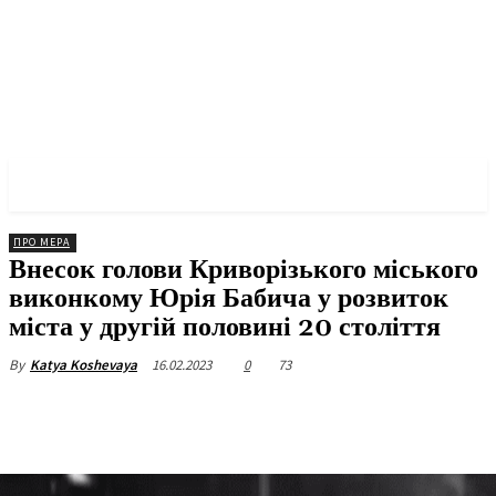
✓ KRYVYI RIH ✗
ПРО МЕРА
Внесок голови Криворізького міського
виконкому Юрія Бабича у розвиток
міста у другій половині 20 століття
16.02.2023
0
73
By
Katya Koshevaya