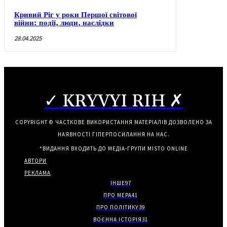
Кривий Ріг у роки Першої світової
війни: події, люди, наслідки
28.04.2025
✓ KRYVYI RIH ✗
COPYRIGHT © ЧАСТКОВЕ ВИКОРИСТАННЯ МАТЕРІАЛІВ ДОЗВОЛЕНО ЗА
НАЯВНОСТІ ГІПЕРПОСИЛАННЯ НА НАС.
*ВИДАННЯ ВХОДИТЬ ДО МЕДІА-ГРУПИ
MISTO ONLINE
АВТОРИ
РЕКЛАМА
ІНШЕ
97
ПРО МЕРА
41
ПРО ПОЛІТИКУ
39
ВОЄННА ІСТОРІЯ
31