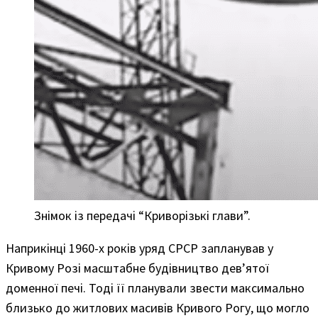
Знімок із передачі “Криворізькі глави”.
Наприкінці 1960-х років уряд СРСР запланував у
Кривому Розі масштабне будівництво дев’ятої
доменної печі. Тоді її планували звести максимально
близько до житлових масивів Кривого Рогу, що могло