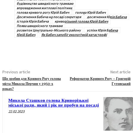
будівництво швидкісного трамваю
впровадження житлової політики
голова кривого рогу Юрій Бабич
голова Юрій Бабич
Досягнення Бабича на посаді секретаря
досягнення Юрія Бабича
історія Юрія Бабича
криворізький голова Юрій Бабич
Поява швидкісного трамваю
розвиток Центрально-Міського району
успіхи Юрія Бабича
Юрій Бабич
Як Бабич запобіг екологічній катастрофі
Previous article
Next article
Що зробив для Кривого Рогу голова
Реформатор Кривого Рогу – Григорій
міста Микола Перчин у 1950-х
Гутовський
роках?
Микола Сташков голова Криворізької
міської ради, який і рік не пробув на посаді
22.02.2023