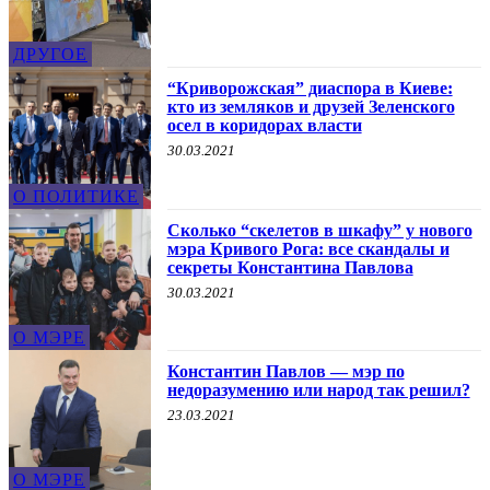
ДРУГОЕ
“Криворожская” диаспора в Киеве:
кто из земляков и друзей Зеленского
осел в коридорах власти
30.03.2021
О ПОЛИТИКЕ
Сколько “скелетов в шкафу” у нового
мэра Кривого Рога: все скандалы и
секреты Константина Павлова
30.03.2021
О МЭРЕ
Константин Павлов — мэр по
недоразумению или народ так решил?
23.03.2021
О МЭРЕ