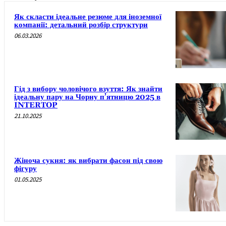
Як скласти ідеальне резюме для іноземної
компанії: детальний розбір структури
06.03.2026
Гід з вибору чоловічого взуття: Як знайти
ідеальну пару на Чорну п’ятницю 2025 в
INTERTOP
21.10.2025
Жіноча сукня: як вибрати фасон під свою
фігуру
01.05.2025