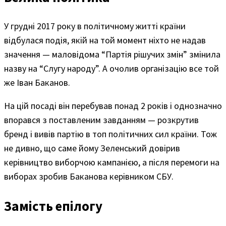
У грудні 2017 року в політичному житті країни
відбулася подія, якій на той момент ніхто не надав
значення — маловідома “Партія рішучих змін” змінила
назву на “Слугу народу”. А очолив організацію все той
же Іван Баканов.
На цій посаді він перебував понад 2 років і однозначно
впорався з поставленим завданням — розкрутив
бренд і вивів партію в топ політичних сил країни. Тож
не дивно, що саме йому Зеленський довірив
керівництво виборчою кампанією, а після перемоги на
виборах зробив Баканова керівником СБУ.
Замість епілогу