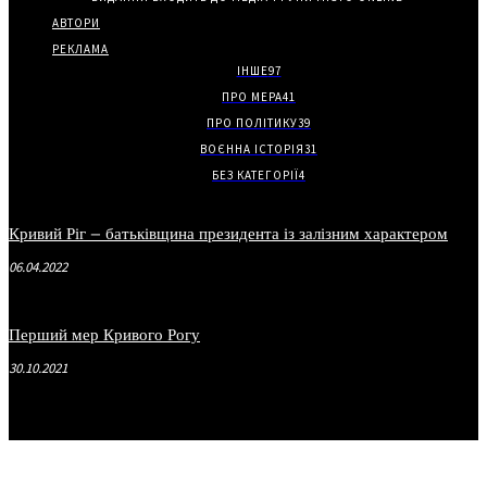
АВТОРИ
РЕКЛАМА
ІНШЕ
97
ПРО МЕРА
41
ПРО ПОЛІТИКУ
39
ВОЄННА ІСТОРІЯ
31
БЕЗ КАТЕГОРІЇ
4
Кривий Ріг – батьківщина президента із залізним характером
06.04.2022
Перший мер Кривого Рогу
30.10.2021
.
.
.