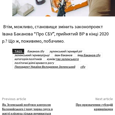
Втім, можливо, становище змінить законопроект
Івана Баканова “Про СБУ”, прийнятий ВР в кінці 2020
р.? Що ж, поживемо, побачимо.
TAGS
баканов сбу
зеленський і кривий ріг
зеленський і криворізьці
іван баканов
іван баканов сбу
категорія політиків
кумівство зеленського
політичні діячі кривого рогу
Президент України Володимир Зеленський
сбу
Previous article
Next article
Як Зеленський позбувся контролю
Про призначення субсидій
Коломойського і чому чорна смуга в
криворіжцям
житті олігарха тільки починається