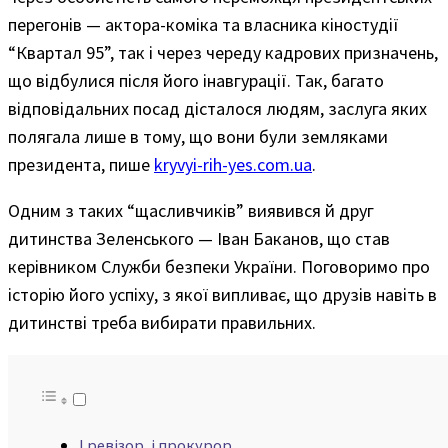
перегонів — актора-коміка та власника кіностудії
“Квартал 95”, так і через череду кадрових призначень,
що відбулися після його інавгурації. Так, багато
відповідальних посад дісталося людям, заслуга яких
полягала лише в тому, що вони були земляками
президента, пише
kryvyi-rih-yes.com.ua
.
Одним з таких “щасливчиків” виявився й друг
дитинства Зеленського — Іван Баканов, що став
керівником Служби безпеки України. Поговоримо про
історію його успіху, з якої випливає, що друзів навіть в
дитинстві треба вибирати правильних.
І ревізор, і прокурор