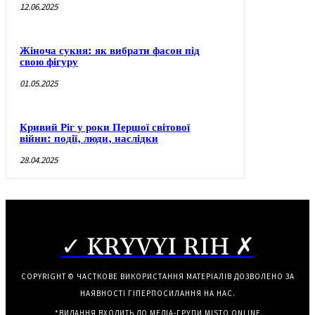
12.06.2025
Жіноча сукня: як вибрати фасон під
свою фігуру
01.05.2025
Кривий Ріг у роки Першої світової
війни: події, люди, наслідки
28.04.2025
✓ KRYVYI RIH ✗
COPYRIGHT © ЧАСТКОВЕ ВИКОРИСТАННЯ МАТЕРІАЛІВ ДОЗВОЛЕНО ЗА
НАЯВНОСТІ ГІПЕРПОСИЛАННЯ НА НАС.
*ВИДАННЯ ВХОДИТЬ ДО МЕДІА-ГРУПИ
MISTO ONLINE