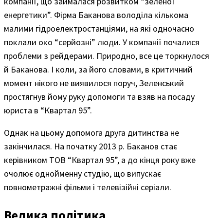
компанії, що займалася розвитком “зеленої
енергетики”. Фірма Баканова володіла кількома
малими гідроелектростанціями, на які одночасно
поклали око “серйозні” люди. У компанії почалися
проблеми з рейдерами. Природно, все це торкнулося
й Баканова. І коли, за його словами, в критичний
момент нікого не виявилося поруч, Зеленський
простягнув йому руку допомоги та взяв на посаду
юриста в “Квартал 95”.
Однак на цьому допомога друга дитинства не
закінчилася. На початку 2013 р. Баканов стає
керівником ТОВ “Квартал 95”, а до кінця року вже
очолює однойменну студію, що випускає
повнометражні фільми і телевізійні серіали.
Велика політика