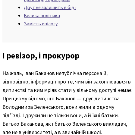
Друг не залишить в біді
Велика політика
Замість епілогу
І ревізор, і прокурор
На жаль, Іван Баканов непублічна персона й,
відповідно, інформації про те, чим він захоплювався в
дитинстві та ким мріяв стати у вільному доступі немає.
При цьому відомо, що Баканов — друг дитинства
Володимира Зеленського, вони жили в одному
під’їзді. І дружили не тільки вони, а й їхні батьки.
Батько Баканова, як і батько Зеленського викладач,
але не в університеті, а в звичайній школі.