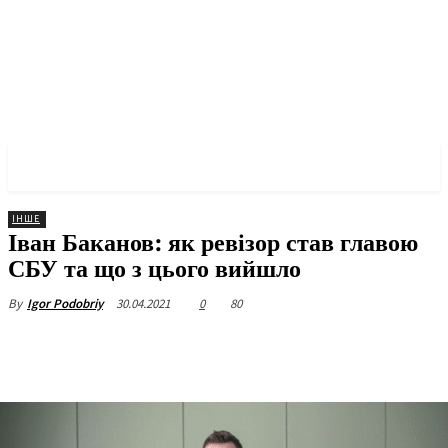
✓ KRYVYI RIH ✗
ІНШЕ
Іван Баканов: як ревізор став главою
СБУ та що з цього вийшло
30.04.2021
0
80
By
Igor Podobriy