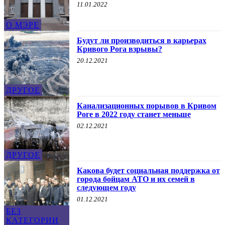
11.01.2022
О МЭРЕ
Будут ли производиться в карьерах
Кривого Рога взрывы?
20.12.2021
ДРУГОЕ
Канализационных порывов в Кривом
Роге в 2022 году станет меньше
02.12.2021
ДРУГОЕ
Какова будет социальная поддержка от
города бойцам АТО и их семей в
следующем году
01.12.2021
БЕЗ
КАТЕГОРИИ