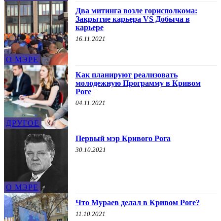
Два митинга возле горисполкома:
Закрытие карьера VS Добыча в
карьере
16.11.2021
О МЭРЕ
Как планируют реализовать
молодежную Программу в Кривом
Роге
04.11.2021
ДРУГОЕ
Первый мэр Кривого Рога
30.10.2021
О МЭРЕ
Что Мураев делал в Кривом Роге?
11.10.2021